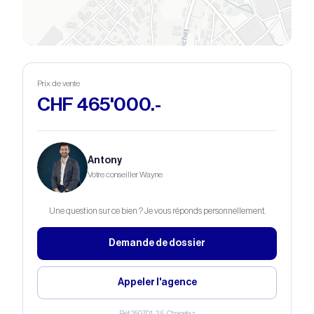
© OpenStreetMap © CARTO
Prix de vente
CHF 465'000.-
Antony
Votre conseiller Wayne
Une question sur ce bien ? Je vous réponds personnellement.
Demande de dossier
Appeler l'agence
Réf.
250701_2.5_Chanelaz