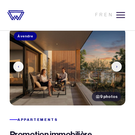
FR
EN
À vendre
‹
›
9 photos
APPARTEMENTS
Promotion immobilière