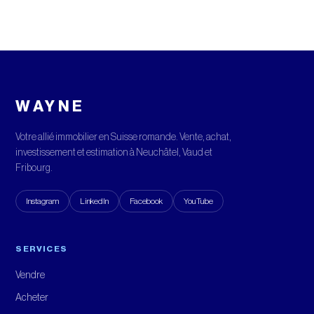
WAYNE
Votre allié immobilier en Suisse romande. Vente, achat,
investissement et estimation à Neuchâtel, Vaud et
Fribourg.
Instagram
LinkedIn
Facebook
YouTube
SERVICES
Vendre
Acheter