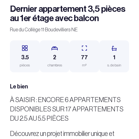
Dernier appartement 3,5 pièces
au 1er étage avec balcon
Rue du Collège 11
·
Boudevilliers
·
NE
3.5
2
77
1
pièces
chambres
m²
s. de bain
Le bien
À SAISIR : ENCORE 6 APPARTEMENTS
DISPONIBLES SUR 17 APPARTEMENTS
DU 2.5 AU 5.5 PIÈCES
Découvrez un projet immobilier unique et