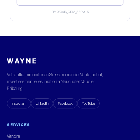
Réf.
250416_CDM_3.5P A1.5
WAYNE
Votre allié immobilier en Suisse romande. Vente, achat,
investissement et estimation à Neuchâtel, Vaud et
Fribourg.
Instagram
LinkedIn
Facebook
YouTube
SERVICES
Vendre