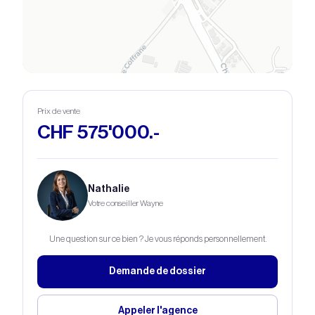
© OpenStreetMap © CARTO
Prix de vente
CHF 575'000.-
Nathalie
Votre conseiller Wayne
Une question sur ce bien ? Je vous réponds personnellement.
Demande de dossier
Appeler l'agence