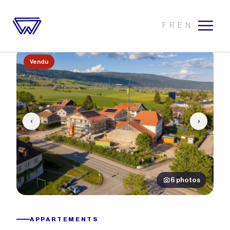
FR
EN
Vendu
‹
›
6 photos
APPARTEMENTS