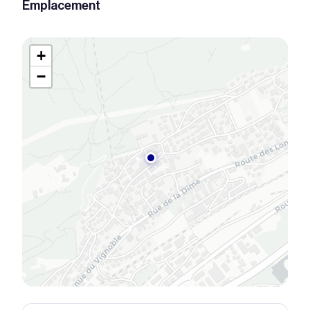
Emplacement
+
−
© OpenStreetMap © CARTO