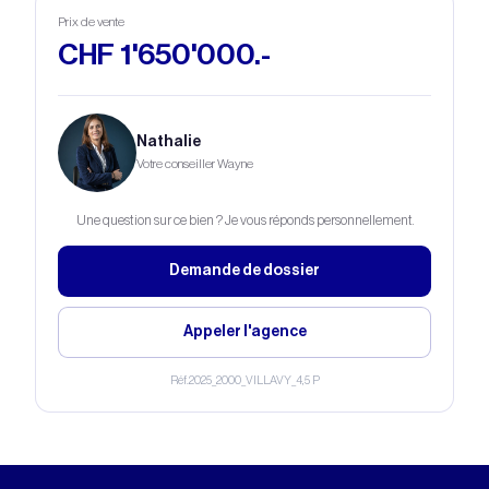
Prix de vente
CHF 1'650'000.-
Nathalie
Votre conseiller Wayne
Une question sur ce bien ? Je vous réponds personnellement.
Demande de dossier
Appeler l'agence
Réf.
2025_2000_VILLAVY_4,5 P