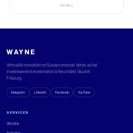
Réf.
Villavy
WAYNE
Votre allié immobilier en Suisse romande. Vente, achat,
investissement et estimation à Neuchâtel, Vaud et
Fribourg.
Instagram
LinkedIn
Facebook
YouTube
SERVICES
Vendre